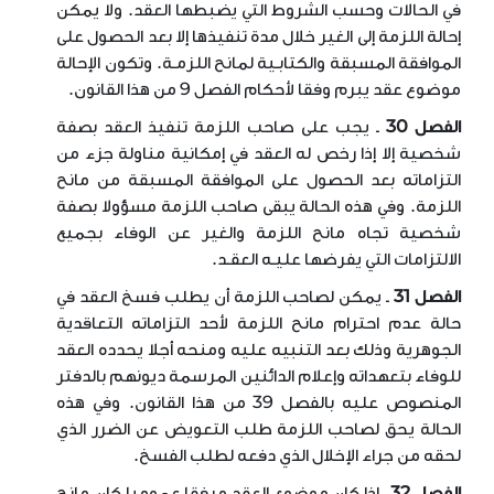
في الحالات وحسب الشروط التي يضبطها العقد. ولا يمكن
إحالة اللزمة إلى الغير خلال مدة تنفيذها إلا بعد الحصول على
الموافقة المسبقة والكتابـية لمانح اللزمـة. وتكون الإحالة
موضوع عقد يبرم وفقا لأحكام الفصل 9 من هذا القانون
.
الفصل 30
ـ يجب على صاحب اللزمة تنفيذ العقد بصفة
شخصية إلا إذا رخص له العقد في إمكانية مناولة جزء من
التزاماته بعد الحصول على الموافقة المسبقة من مانح
اللزمة. وفي هذه الحالة يبقى صاحب اللزمة مسؤولا بصفة
شخصية تجاه مانح اللزمة والغير عن الوفاء بجميع
الالتزامات التي يفرضها عليـه العقـد
.
الفصل 31
ـ يمكن لصاحب اللزمة أن يطلب فسخ العقد في
حالة عدم احترام مانح اللزمة لأحد التزاماته التعاقدية
الجوهرية وذلك بعد التنبيه عليه ومنحه أجلا يحدده العقد
للوفاء بتعهداته وإعلام الدائنين المرسمة ديونهم بالدفتر
المنصوص عليه بالفصل 39 من هذا القانون. وفي هذه
الحالة يحق لصاحب اللزمة طلب التعويض عن الضرر الذي
لحقه من جراء الإخلال الذي دفعه لطلب الفسخ
.
الفصل 32 ـ
إذا كان موضوع العقد مرفقا عموميا كان مانح