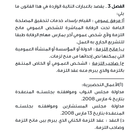
الفصل 3
ـ يقصد بالعبارات التالية الواردة في هذا القانون ما
يلي
:
أ) مرفق عمومي
: القيام بإسداء خدمات لتحقيق المصلحة
العامة تحت الرقابة المباشرة للشخص العمومي مانح
اللزمة ولأي شخص عمومي آخر يمارس مهام الرقابة طبقا
للتشريع الجاري به العمل
.
ب) مانح اللزمة
: الدولة أو المؤسسة أو المنشأة العمومية
التي يمكنها نص إحداثها من منح لزمات
.
ج) صاحب اللزمة
: الشخـص العمـومي أو الخاص المنتـفع
باللزمة والذي يبرم معه عقد اللزمة
.
ـــــــــــــــــــــــــــــــــــــــ
(1)
الأعمال التحضيرية
:
مداولة مجلس النـواب وموافقتـه بجلستــه المنعقـدة
بتاريخ 4 مارس 2008
.
مداولة مجلس المستشارين وموافقتـه بجلستــه
المنعقـدة بتاريخ 13 مارس 2008
.
د) العقد : عقد اللزمة الكتابي الذي يبرم بين مانح اللزمة
وصاحب اللزمة
.