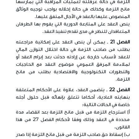
اللزمة في حالة عرقلته لعمليات المراقبة التي يمارسها
مانح اللزمة وكذلك في حالة إخلاله بواجب توجيه الوثائق
المنصوص عليها بالعقد في الآجال المتفق عليها
.
ينص العقد على المتابعة الدورية التي يقوم بها الطرفان
المتعاقدان للنظر في مدى تقدم تنفيذ العقد
.
الفصل 21
ـ يمكن أن ينص العقد على إمكانية مراجعته
بطلب من صاحب اللزمة في حالة اختلال التوازن المالي
للعقد لأسباب خارجة عن إرادته حدثت بعد إبرام العقد أو
لملاءمة المرفق العمومي موضوع العقد مع الحاجيات
والتطورات التكنولوجية والاقتصادية بطلب من مانح
اللزمة
.
الفصل 22
ـ يتضمن العقد، علاوة على الأحكام المتعلقة
بنهايته العادية، أحكاما تتعلق بإنهائه قبل حلول أجله
خاصة في الحالات التالية
:
أ) استرجاع اللزمة من قبل مانح اللزمة بعد انقضاء مدة
محددة في العقد وذلك وفقا لأحكام الفصل 27 من هذا
القانون،
ب) إسقاط حق صاحب اللزمة من قبل مانح اللزمة إذا صدر