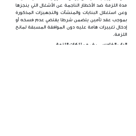
مدة اللزمة ضد الأخطار الناجمة عن الأشغال التي ينجزها
وعن استغلال البنايات والمنشآت والتجهيزات المذكورة
بموجب عقد تأمين يتضمن شرطا يقتضي عدم فسخه أو
إدخال تغييرات هامة عليه دون الموافقة المسبقة لمانح
اللزمة
.
الباب الخامس
:
في ممتلكات اللزمة
القسم الأول
:
في أصناف الممتلكات
الفصل 35
ـ تنقسم ممتلكات اللزمة إلى ممتلكات رجوع
وممتلكات استـرداد وممتلكات خـاصة. ويحدد العقد، عند
الاقتضاء واعتمادا على هذا التقسيم، أصناف الممتلكات
التي سيتم استعمالها من قبل صاحب اللزمة طيلة مدة
اللزمة
.
الفصل 36
ـ تعتبر ممتلكات رجوع الأراضي والبنايات
والمنشـآت والتجهـيزات الثابتة والمنقولات الموضوعة
مجانا من قبل مانح اللزمة على ذمة صاحب اللزمة أو التي
أنجزها أو اقتناها هذا الأخير وفق الشروط المحددة في العقد
والضرورية لمواصلة التصرف في المرفق العمومي موضوع