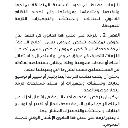
للـزمات وضبط المبادئ الأساسية المتعلـقة بمنحها
وتنفيذها ومتابعتها ومراقبتها وإلى تحـديد النظام
القانـوني للبنـايات والمـنشآت والتجهيزات اللازمة
لتنفيذها
.
الفصل 2
ـ اللزمة على معنى هذا القانون هي العقد الذي
يفوض بمقتضاه شخص عمومي يسمى "مانح اللزمة"،
لمدة محددة، إلى شخص عمومي أو خاص يسمى "صاحب
اللزمة"، التصرف في مرفق عمومي أو استعمال و استغلال
أملاك أو معدات عمومية وذلك بمقابل يستخلصه لفائدته
من المستعملين حسب الشروط التي يضبطها العقد
.
يمكن أن يكلف صاحب اللزمة أيضا بإنجاز أو تغيير أو توسيع
بـنايات ومنــشآت وتجهيزات أو اقتناء ممتلكات لازمة
لإنجاز موضوع العقد
.
يمكن أن يرخص العقد لصاحب اللزمة في إشغال أجزاء من
الملك الراجع لمانح اللزمة بهدف إنجاز أو تغيير أو توسيع
البنايات والمنـشآت والتجهيزات المشار إليها
.
لا يعتبر لزمة على معنى هذا القانون الإشغال الوقتي للملك
العمومي
.