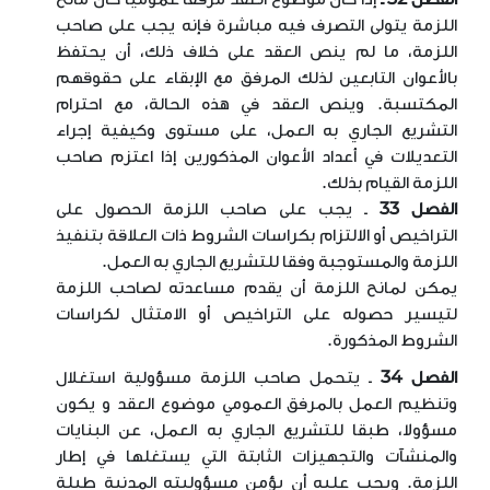
اللزمة يتولى التصرف فيه مباشرة فإنه يجب على صاحب
اللزمة، ما لم ينص العقد على خلاف ذلك، أن يحتفظ
بالأعوان التابعين لذلك المرفق مع الإبقاء على حقوقهم
المكتسبة. وينص العقد في هذه الحالة، مع احترام
التشريع الجاري به العمل، على مستوى وكيفية إجراء
التعديلات في أعداد الأعوان المذكورين إذا اعتزم صاحب
اللزمة القيام بذلك
.
الفصل 33
ـ يجب على صاحب اللزمة الحصول على
التراخيص أو الالتزام بكراسات الشروط ذات العلاقة بتنفيذ
اللزمة والمستوجبة وفقا للتشريع الجاري به العمل
.
يمكن لمانح اللزمة أن يقدم مساعدته لصاحب اللزمة
لتيسير حصوله على التراخيص أو الامتثال لكراسات
الشروط المذكورة
.
الفصل 34
ـ يتحمل صاحب اللزمة مسؤولية استغلال
وتنظيم العمل بالمرفق العمومي موضوع العقد و يكون
مسؤولا، طبقا للتشريع الجاري به العمل، عن البنايات
والمنشآت والتجهيزات الثابتة التي يستغلها في إطار
اللزمة. ويجب عليه أن يؤمن مسؤوليته المدنية طيلة