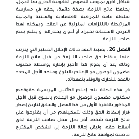
هياكل أخرى بموجب النصوص القانونية الجاري بها العمل،
يحتفظ مانح اللزمة، بصفة دائمة، بحقه في ممارسة
سلطة عامة للمراقبة الاقتصادية والفــنية والمالية
المرتبطة بالالتزامات المترتبة عن العقد. ويمكنه لهذا
الغرض الاستعانة بخبراء أو أعوان يختارهم و يعلم بهم
صاحب اللزمة
.
الفصل 26
ـ يضبط العقد حالات الإخلال الخطير التي يترتب
عنها إسقاط حق صاحب اللــزمة من قبل مانح اللزمة
وذلك بعد أن يقوم هذا الأخير بإنذاره بواسطة مكتوب
مضمون الوصول مع الإعلام بالبلوغ ومنحه الأجل المحدد
بالعقد للتدارك والوفاء بتعهداته
.
في هذه الحالة يتم إعلام الدائنين المرسمة حقوقهم
بمكتوب مضمون الوصول مع الإعلام بالبلوغ قبل الأجل
المذكور بالفقرة الأولى من هذا الفصل والسابق لتاريخ إصدار
قرار إسقاط الحق وذلك لتمكينهم من أن يقترحوا على
مانح اللزمة شخصا آخر يحل محل صاحب اللزمة الذي
أسقط حقه، وتبقى إحالة اللزمة إلى الشخص المقترح
خاضعة لموافقة مانح اللزمة
.