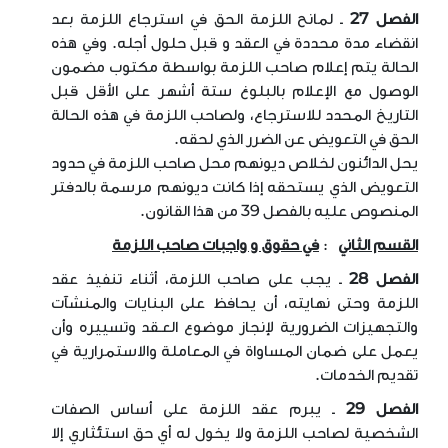
الفصل 27
ـ لمانح اللزمة الحق في استرجاع اللزمة بعد
انقضاء مدة محددة في العقد و قبل حلول أجله. وفي هذه
الحالة يتم إعلام صاحب اللزمة بواسطة مكتوب مضمون
الوصول مع الإعلام بالبلوغ ستة أشهر على الأقل قبل
التاريخ المحدد للاسترجاع، ولصاحب اللزمة في هذه الحالة
الحق في التعويض عن الضرر الذي لحقه
.
يحل الدائنون لخلاص ديونهم محل صاحب اللزمة في حدود
التعويض الذي يستحقه إذا كانت ديونهم مرسمة بالدفتر
المنصوص عليه بالفصل 39 من هذا القانون
.
القسم الثاني
:
في حقوق و واجبات صاحب اللزمة
الفصل 28
ـ يجب على صاحب اللزمة، أثناء تنفيذ عقد
اللزمة وحتى نهايته، أن يحافظ على البنايات والمنشآت
والتجهيزات الضرورية لإنجاز موضوع العـقد وتسييره وأن
يعمل على ضمان المساواة في المعاملة والاستمرارية في
تقديم الخدمات
.
الفصل 29
ـ يبرم عقد اللزمة على أساس الصفات
الشخصية لصاحب اللزمة ولا يخول له أي حق استئثاري إلا