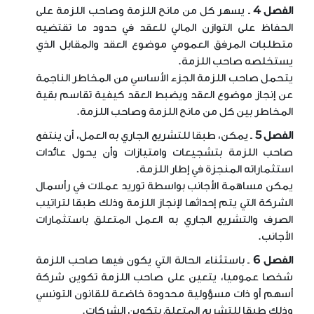
الفصل 4
ـ يسهر كل من مانح اللزمة وصاحب اللزمة على
الحفاظ على التوازن المالي للعقد في حدود ما تقتضيه
متطلبات المرفق العمومي موضوع العقد والمقابل الذي
يستخلصه صاحب اللزمة
.
يتحمل صاحب اللزمة الجزء الأساسي من المخاطر الناجمة
عن إنجاز موضوع العقد ويضبط العقد كيفية تقاسم بقية
المخاطر بين كل من مانح اللزمة وصاحب اللزمة
.
الفصل 5
ـ يمكن، طبقا للتشريع الجاري به العمل، أن ينتفع
صاحب اللزمة بتشجيعات وامتيازات وأن يحول عائدات
استثماراته المنجزة في إطار اللزمة
.
يمكن مساهمة الأجانب بواسطة توريد عملات في رأسمال
الشركة التي يتم إحداثها لإنجاز اللزمة وذلك طبقا لتراتيب
الصرف والتشريع الجاري به العمل المتعلق باستثمارات
الأجانب
.
الفصل 6
ـ باستثناء الحالة التي يكون فيها صاحب اللزمة
شخصا عموميا، يتعين على صاحب اللزمة تكوين شركة
أسهم أو ذات مسؤولية محدودة خاضعة للقانون التونسي
وذلك طبقا للتشريع المتعلق بتكوين الشركات
.