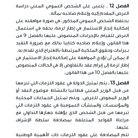
الفصل 12
ـ يتعين على الشخص العمومي المعني دراسة
العرض المقدم إليه وإعلام صاحبه بمآله
.
يحتفظ الشخص العمومي المذكور، في صورة موافقته على
إمكانية إنجاز الاستثمار في إطار لزمة، بحقه في استعمال
العرض للقيام بالإجراءات المنصوص عليها بالفصل 9 من
هذا القانون وإعلام صاحبه كتابيا بذلك مع ضرورة التقيد
بـبراءات وحقوق الملكية المرتبطة بالاقتراح الذي تقدم به
.
لا يمكن أن تؤدي الموافقة على إمكانية إنجاز الاستثمار في
إطار لزمة إلى إبرام عقد بالتفاوض إلا في الحالات المنصوص
عليها بالفصل 10 من هذا القانون
.
الفصل 13 ـ
يتم تمثيل الدولة في عقود اللزمات التي تبرمها
من قبل الوزير المعني قطاعيا بالنشاط موضوع العقد أو
الوزير المفوض للغرض. ويتم تمـثيل الجماعات المحلية
والمؤسسـات والمنشآت العمومية في عقود اللزمات التي
تبرمها من قبل الشخص الذي يؤهله جهازها التداولي مع
مراعاة القواعد المتعلقة بمصادقة سلطة الإشراف
عليها
.
تتم المصادقة على عقود اللزمات ذات الأهمية الوطنية