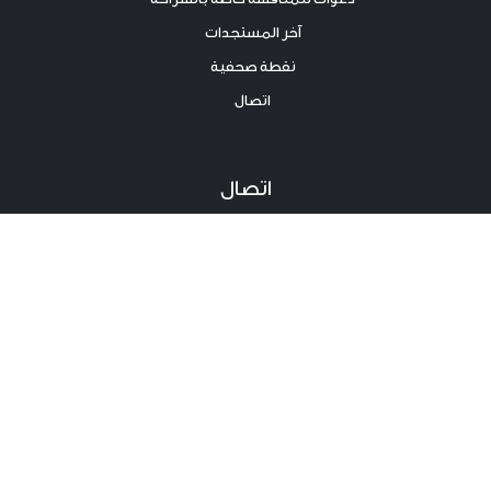
آخر المستجدات
نقطة صحفية
اتصال
اتصال
الهاتف : 316 268 71 216+
الفاكس : 310 268 71 216+
العنوان :36 نهج زامبريتا حي الصنوبر ضفاف البحيرة 2 1053 تونس
البريد الإلكتروني :
contact@igppp.tn