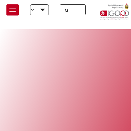
Skip to main conten
Select your language