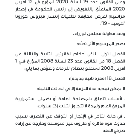
وعلى القانون عدد 19 لسنة 2020 المؤرّخ في 12 أفريل
2020 المتعلّق بالتفويض إلى رئيس الحكومة في إصدار
مراسيم لغرض مجابهة تداعيات إنتشار فيروس كورونا
"كوفيد - 19"،
وبعد مداولة مجلس الوزراء.
يصدر المرسوم الآتي نصّه:
الفصل الأول ـ تلغى أحكام الفقرتين الثانية والثالثة من
الفصل 18 من القانون عدد 23 لسـنة 2008 المؤرخ فــي 1
أفريل 2008 المتعلق بنظام اللزمات وتعوّض بما يلي:
الفصل 18 (فقرة ثانية جديدة):
لا يمكن تمديد مدة اللزمة إلا في الحالات التالية:
ـ لأسباب تتعلق بالمصلحة العامة أو بضمان استمرارية
المرفق العام ولمدة لا تتجاوز الثلاث (3) سنوات،
ـ في حالة التأخر في الإنجاز أو التوقف عن التصرف بسبب
حدوث قوة قاهرة أو ظروف غير متوقــعة وخارجة عن إرادة
طرفي العقد،