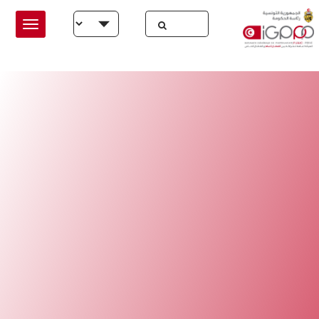
Skip to main conten
Select your language