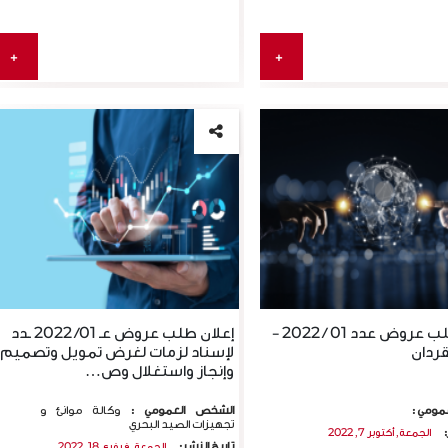
MINISTERE DU TRANSPORT
OFFICE DE LA MARINE
إقرأ المزيد
MARCHANDE ET…
إقرأ المزيد
+
+
إعلان طلب عروض عدد 01 / 2022 -
إعلان طلب عروض عـ 01/ 2022 ـدد
قردان
لإسناد لزمات لغرض تمويل وتصميم
وإنجاز واستغلال وص…
مومي :
الشخص العمومي :
وكالة موانئ و
تجهيزات الصيد البحري
:
الجمعة, أكتوبر 7, 2022
تاريخ النشر:
الجمعة, فيفري 18, 2022