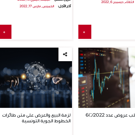
الثلاثاء, ديسمبر 6, 2022
آخر الآجل:
الخميس, مارس 17, 2022
Avis de Report d’Appel à
Lancement de trois (
Manifestation d’Intérêt pour
d’Offres relatifs aux 
+
+
l’aménagement, l…
تاريخ النشر:
25.02.2021
20.06.2022
ئي:
الموعد النهائي:
26.03.2021
07.08.2022
Avis de Report d’Appel à Manifestation
Nous vous informons que v
d’Intérêt pour l’aménagement, le…
pouvez les consulter 
إقرأ المزيد
إقرأ المزيد
 عروض عدد 6C/2022
لزمة البيع والعرض على متن طائرات
الخطوط الجوية التونسية