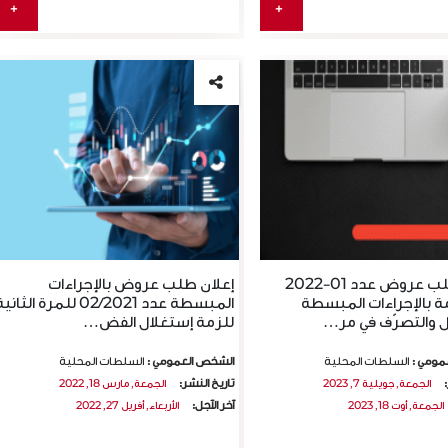
+
+
Avis de pré-qualification N°C3
AVIS DE REPORT N
إعلان طلب عروض عدد 01-2022
إعلان طلب عروض بالإجراءات
/2026 - Financement, réalisation
DATE LIMITE DE R
ة بالإجراءات المبسطة
المبسطة عدد 02/2021 للمرة الثان
des installation…
DES OFFRES RE
ل والتصرّف في مر…
للزمة إستغلال الفض…
L
:
تاريخ النشر :
21.07.2026
10.06.2026
مومي :
السلطات المحلية
الشخص العمومي :
السلطات المحلية
قصى لقبول الترشحات:
التاريخ الأقصى لقبول الترشحات:
:
تاريخ النشر:
الجمعة, جويلية 7, 2023
الجمعة, مارس 18, 2022
21.07.2026
10
آخر الآجل:
الجمعة, أوت 18, 2023
الأربعاء, أفريل 27, 2022
REPUBLIQUE TUNISIENNE