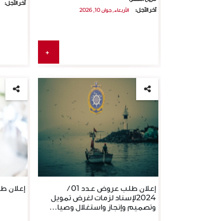
آخر الآجل:
آخر الآجل:
الأربعاء, جوان 10, 2026
إعلان عام للترشح عدد 001 /
03) Appels
2020 في إطار الشراكة بين القطاع
différentes
+
العام والق…
assis…
تاريخ النشر:
تاريخ النشر:
19.10.2020
الموعد النهائي:
الموعد النها
08.12.2020
إعلان عام للترشح عدد 001 / 2020 في
ous
إطار الشراكة بين القطاع العام والقطاع
en suivant le…
الخاص…
إقرأ المزيد
إعلان طلب عروض عـدد 01 /
إعلان طلب
2024لإسناد لزمات لغرض تمويل
وتصميم وإنجاز واستغلال وصيا…