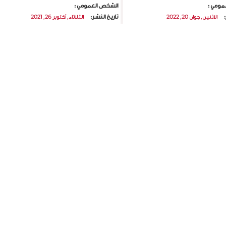
مومي :
الشخص العمومي :
:
تاريخ النشر:
الاثنين, جوان 20, 2022
الثلاثاء, أكتوبر 26, 2021
آخر الآجل:
الخميس, جويلية 21, 2022
الجمعة, نوفمبر 26, 2021
+
+
Current pa
الصفحة
الصفحة
Next page
Last page
»
››
3
2
روابط مباشرة