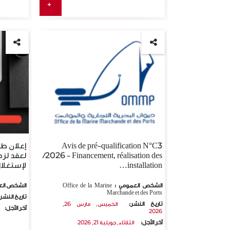
+
دد
إعلان طلب عروض عـدد 01 /
°1 DE LA
Avis de pré-qualification N°C3
زمات
2024لإسناد لزمات لغرض تمويل
ÉCEPTION
/2026 - Financement, réalisation des
لعقد لزم
ري
وتصميم وإنجاز واستغلال وصيا…
LATIF A
installation…
لإستغلا
’APPEL D…
تاريخ النشر :
تاريخ النشر 
17.10.2024
الشخص العمومي :
Office de la Marine
الشخص الع
التاريخ الأقصى لقبول الترشحات:
التاريخ الأ
Marchande et des Ports
تاريخ النشر
.06.2026
17.10.2024
تاريخ النشر:
الخميس, مارس 26,
آخر الآجل:
2026
تعتزم وكالة مواني وتجهيزات
آخر الآجل:
الثلاثاء, جويلية 21, 2026