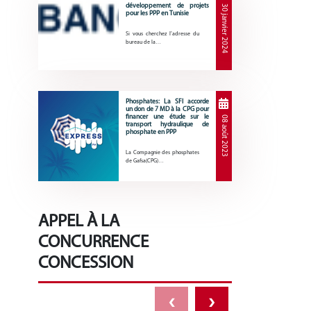
développement de projets
30 janvier 2024
pour les PPP en Tunisie
Si vous cherchez l’adresse du
bureau de la…
Phosphates: La SFI accorde
un don de 7 MD à la CPG pour
financer une étude sur le
08 août 2023
transport hydraulique de
phosphate en PPP
La Compagnie des phosphates
de Gafsa(CPG)…
APPEL À LA
CONCURRENCE
CONCESSION
‹
›