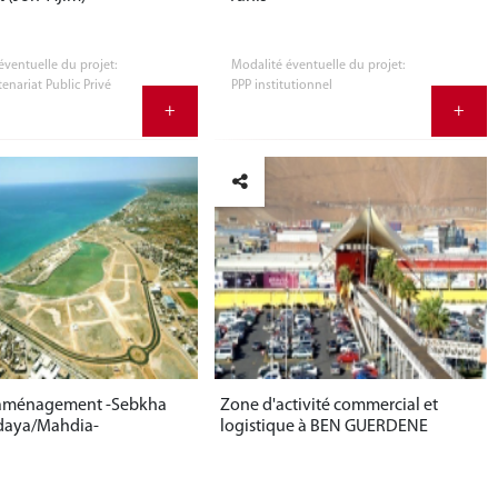
éventuelle du projet:
Modalité éventuelle du projet:
tenariat Public Privé
PPP institutionnel
+
+
'aménagement -Sebkha
Zone d'activité commercial et
daya/Mahdia-
logistique à BEN GUERDENE