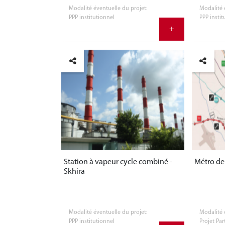
Modalité éventuelle du projet:
Modalité 
PPP institutionnel
PPP instit
+
Station à vapeur cycle combiné -
Métro de
Skhira
Modalité éventuelle du projet:
Modalité 
PPP institutionnel
Projet Par