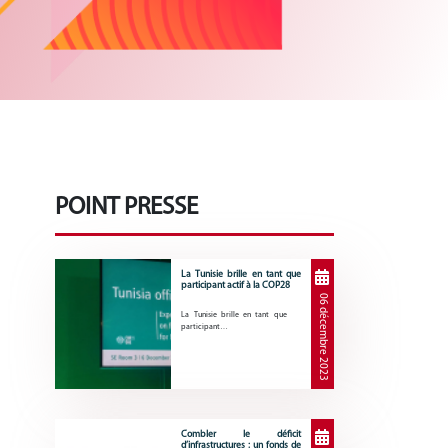
POINT PRESSE
La Tunisie brille en tant que
participant actif à la COP28
06 décembre 2023
La Tunisie brille en tant que
participant…
Combler le déficit
d’infrastructures : un fonds de