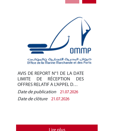
AVIS DE REPORT N°1 DE LA DATE
AVIS DE REPO
LIMITE DE RÉCEPTION DES
LIMITE DE 
OFFRES RELATIF A L’APPEL D…
OFFRES RELAT
Date de publication
Date de public
21.07.2026
Date de clôture
Date de clôtur
21.07.2026
Lire plus