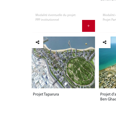
Modalité éventuelle du projet:
Modalité 
PPP institutionnel
Projet Par
+
Projet Taparura
Projet d
Ben Gha