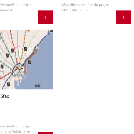
éventuelle du projet:
Modalité éventuelle du projet:
utionnel
PPP institutionnel
+
+
 Sfax
éventuelle du projet:
tenariat Public Privé