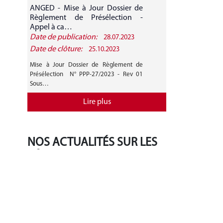
ANGED - Mise à Jour Dossier de
ANGED - A
Règlement de Présélection -
CANDIDATURE 
Appel à ca…
Date de publication:
Date de public
28.07.2023
Date de clôture:
Date de clôture
25.10.2023
Mise à Jour Dossier de Règlement de
AVIS GENERAL A
Présélection N° PPP-27/2023 - Rev 01
27/2023 Mise 
Sous…
Règlement de…
Lire plus
NOS ACTUALITÉS SUR LES
RÉSEAUX SOCIAUX
‹
›