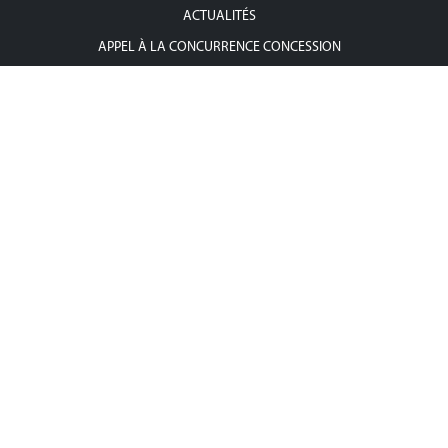
ACTUALITÉS
APPEL À LA CONCURRENCE CONCESSION
APPEL À LA CONCURRENCE PPP
ÉVÉNEMENTS
POINT PRESSE
CONTACTEZ-NOUS
Contactez-Nous
Adresse : 36, rue Zambritta, Cité Les Pins, les Berges du Lac II, 1053,
Tunis
Téléphone : +216 71 268 316
Fax : +216 71 268 310
Mail :
contact@igppp.tn