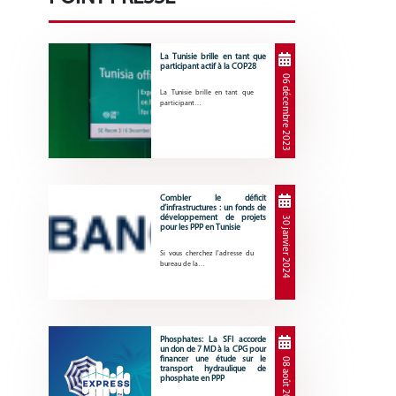
La Tunisie brille en tant que
participant actif à la COP28
06 décembre 2023
La Tunisie brille en tant que
participant…
Combler le déficit
d’infrastructures : un fonds de
développement de projets
30 janvier 2024
pour les PPP en Tunisie
Si vous cherchez l’adresse du
bureau de la…
Phosphates: La SFI accorde
un don de 7 MD à la CPG pour
financer une étude sur le
08 août 2023
transport hydraulique de
phosphate en PPP