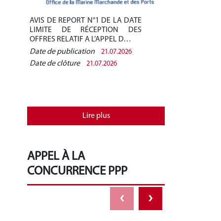
AVIS DE REPORT N°1 DE LA DATE
AVIS DE REPO
LIMITE DE RÉCEPTION DES
LIMITE DE 
OFFRES RELATIF A L’APPEL D…
OFFRES RELAT
Date de publication
Date de public
21.07.2026
Date de clôture
Date de clôtur
21.07.2026
Lire plus
APPEL À LA
CONCURRENCE PPP
‹
›