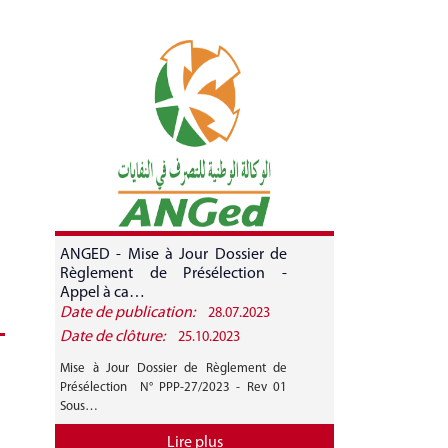
ANGED - Mise à Jour Dossier de
ANGED - A
Règlement de Présélection -
CANDIDATURE 
Appel à ca…
Date de publication:
Date de public
28.07.2023
Date de clôture:
Date de clôture
25.10.2023
Mise à Jour Dossier de Règlement de
AVIS GENERAL A
Présélection N° PPP-27/2023 - Rev 01
27/2023 Mise 
Sous…
Règlement de…
Lire plus