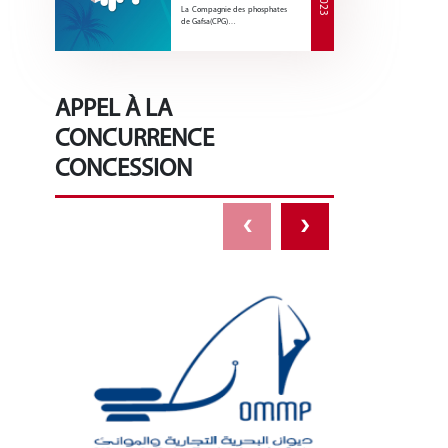
La Compagnie des phosphates
de Gafsa(CPG)…
APPEL À LA
CONCURRENCE
CONCESSION
‹
›