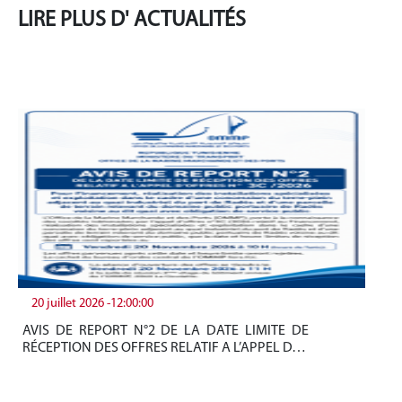
LIRE PLUS D' ACTUALITÉS
20 juillet 2026 -12:00:00
19
AVIS DE REPORT N°2 DE LA DATE LIMITE DE
Be
RÉCEPTION DES OFFRES RELATIF A L’APPEL D…
tun