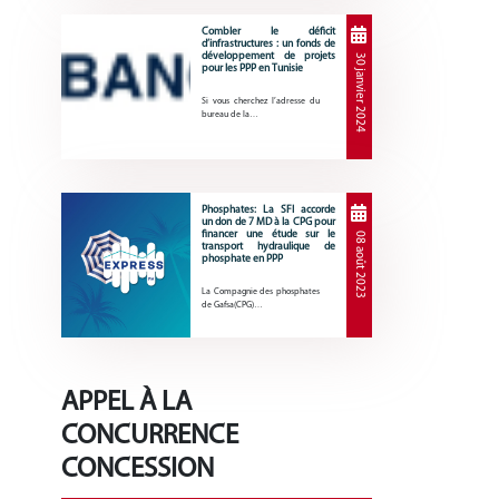
Combler le déficit
d’infrastructures : un fonds de
développement de projets
30 janvier 2024
pour les PPP en Tunisie
Si vous cherchez l’adresse du
bureau de la…
Phosphates: La SFI accorde
un don de 7 MD à la CPG pour
financer une étude sur le
08 août 2023
transport hydraulique de
phosphate en PPP
La Compagnie des phosphates
de Gafsa(CPG)…
APPEL À LA
CONCURRENCE
CONCESSION