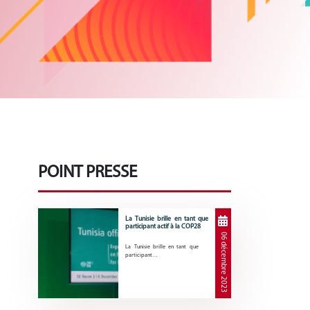
POINT PRESSE
La Tunisie brille en tant que
participant actif à la COP28
06 décembre 2023
La Tunisie brille en tant que
participant…