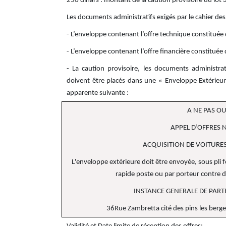
250 dinars : montant de la caution provisoire du lot 
Les documents administratifs exigés par le cahier des
- L’enveloppe contenant l’offre technique constituée
- L’enveloppe contenant l’offre financière constituée
- La caution provisoire, les documents administrati
doivent être placés dans une « Enveloppe Extérieur
apparente suivante :
A NE PAS O
APPEL D’OFFRES 
ACQUISITION DE VOITURE
L'enveloppe extérieure doit être envoyée, sous pli
rapide poste ou par porteur contre d
INSTANCE GENERALE DE PART
36Rue Zambretta cité des pins les berges