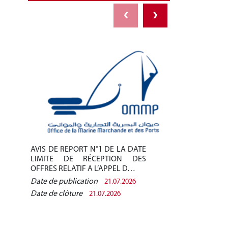
‹
›
AVIS DE REPORT N°1 DE LA DATE
AVIS DE REPO
LIMITE DE RÉCEPTION DES
LIMITE DE 
OFFRES RELATIF A L’APPEL D…
OFFRES RELAT
Date de publication
Date de public
21.07.2026
Date de clôture
Date de clôtur
21.07.2026