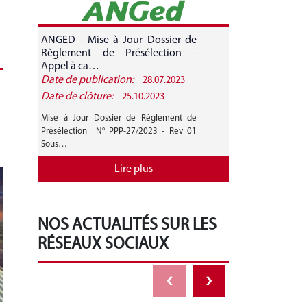
ANGED - Mise à Jour Dossier de
ANGED - A
Règlement de Présélection -
CANDIDATURE 
Appel à ca…
Date de publication:
Date de public
28.07.2023
Date de clôture:
Date de clôture
25.10.2023
Mise à Jour Dossier de Règlement de
AVIS GENERAL A
Présélection N° PPP-27/2023 - Rev 01
27/2023 Mise 
Sous…
Règlement de…
Lire plus
NOS ACTUALITÉS SUR LES
RÉSEAUX SOCIAUX
‹
›