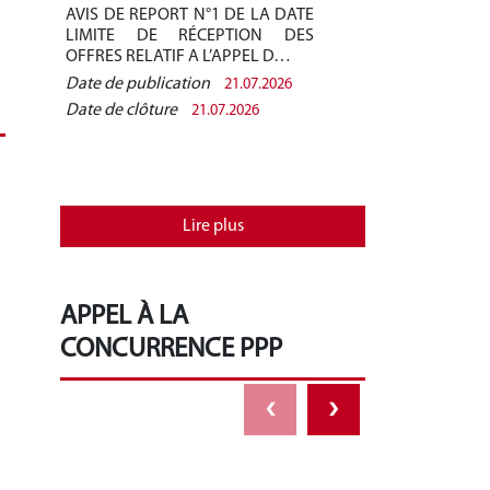
AVIS DE REPORT N°1 DE LA DATE
AVIS DE REPO
LIMITE DE RÉCEPTION DES
LIMITE DE 
OFFRES RELATIF A L’APPEL D…
OFFRES RELAT
Date de publication
Date de public
21.07.2026
Date de clôture
Date de clôtur
21.07.2026
Lire plus
APPEL À LA
CONCURRENCE PPP
‹
›