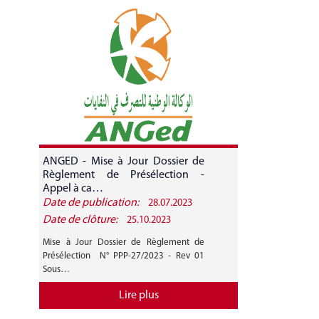
ANGED - Mise à Jour Dossier de
ANGED - A
Règlement de Présélection -
CANDIDATURE 
Appel à ca…
Date de publication:
Date de public
28.07.2023
Date de clôture:
Date de clôture
25.10.2023
Mise à Jour Dossier de Règlement de
AVIS GENERAL A
Présélection N° PPP-27/2023 - Rev 01
27/2023 Mise 
Sous…
Règlement de…
Lire plus