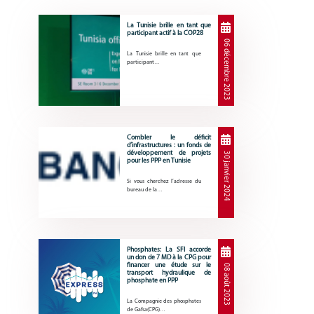
La Tunisie brille en tant que
participant actif à la COP28
06 décembre 2023
La Tunisie brille en tant que
participant…
Combler le déficit
d’infrastructures : un fonds de
développement de projets
30 janvier 2024
pour les PPP en Tunisie
Si vous cherchez l’adresse du
bureau de la…
Phosphates: La SFI accorde
un don de 7 MD à la CPG pour
financer une étude sur le
08 août 2023
transport hydraulique de
phosphate en PPP
La Compagnie des phosphates
de Gafsa(CPG)…