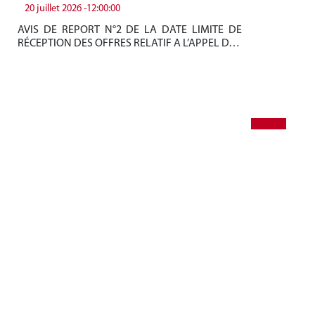
20 juillet 2026 -12:00:00
19
AVIS DE REPORT N°2 DE LA DATE LIMITE DE
Be
RÉCEPTION DES OFFRES RELATIF A L’APPEL D…
tun
+