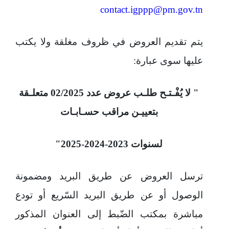
contact.igppp@pm.gov.tn
يتم تقديم العروض في ظروف مغلقة ولا يكتب
عليها سوى عبارة
:
" لا يُفْـتـح طلـب عروض عدد 02/2025 متعلـقة
بتعييـن مراقب حسـابـات
لسنوات 2023-2024-2025"
ترسل العروض عن طريق البريد ومضمونة
الوصول أو عن طريق البريد السّريع أو تودع
مباشرة بمكتب الضّبط إلى العنوان المذكور