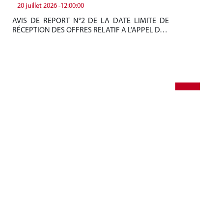
20 juillet 2026 -12:00:00
19
AVIS DE REPORT N°2 DE LA DATE LIMITE DE
Be
RÉCEPTION DES OFFRES RELATIF A L’APPEL D…
tun
+