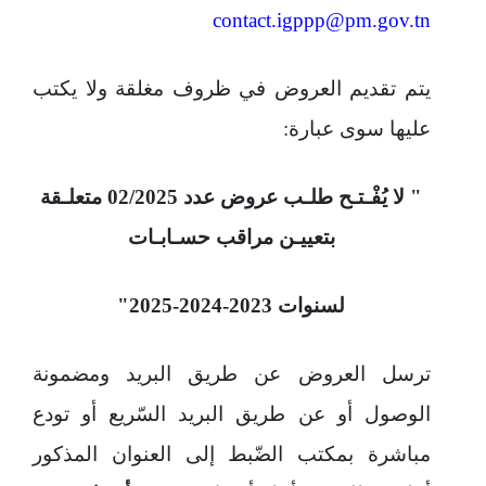
contact.igppp@pm.gov.tn
يتم تقديم العروض في ظروف مغلقة ولا يكتب
عليها سوى عبارة
:
" لا يُفْـتـح طلـب عروض عدد 02/2025 متعلـقة
بتعييـن مراقب حسـابـات
لسنوات 2023-2024-2025"
ترسل العروض عن طريق البريد ومضمونة
الوصول أو عن طريق البريد السّريع أو تودع
مباشرة بمكتب الضّبط إلى العنوان المذكور