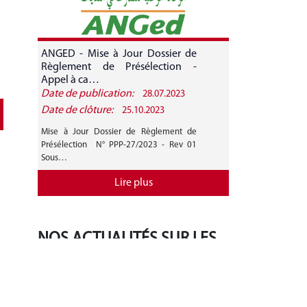
ANGED - Mise à Jour Dossier de
ANGED - A
Règlement de Présélection -
CANDIDATURE 
Appel à ca…
Date de publication:
Date de public
28.07.2023
Date de clôture:
Date de clôture
25.10.2023
Mise à Jour Dossier de Règlement de
AVIS GENERAL A
Présélection N° PPP-27/2023 - Rev 01
27/2023 Mise 
Sous…
Règlement de…
Lire plus
NOS ACTUALITÉS SUR LES
RÉSEAUX SOCIAUX
‹
›