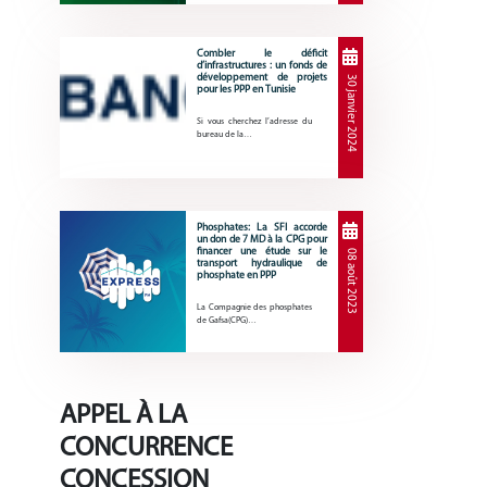
Combler le déficit
d’infrastructures : un fonds de
développement de projets
30 janvier 2024
pour les PPP en Tunisie
Si vous cherchez l’adresse du
bureau de la…
Phosphates: La SFI accorde
un don de 7 MD à la CPG pour
financer une étude sur le
08 août 2023
transport hydraulique de
phosphate en PPP
La Compagnie des phosphates
de Gafsa(CPG)…
APPEL À LA
CONCURRENCE
CONCESSION