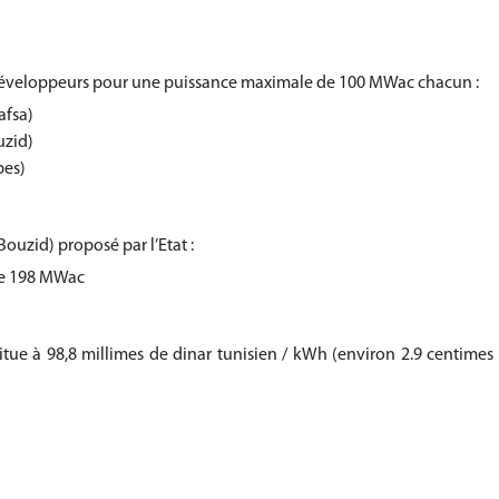
s développeurs pour une puissance maximale de 100 MWac chacun :
afsa)
uzid)
bes)
Bouzid) proposé par l’Etat :
 de 198 MWac
e situe à 98,8 millimes de dinar tunisien / kWh (environ 2.9 centimes