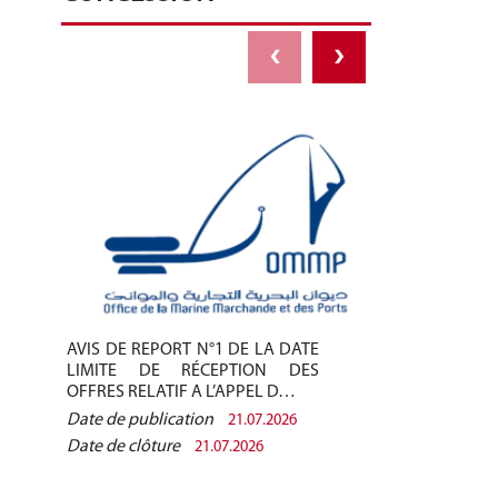
‹
›
AVIS DE REPORT N°1 DE LA DATE
AVIS DE REPO
LIMITE DE RÉCEPTION DES
LIMITE DE 
OFFRES RELATIF A L’APPEL D…
OFFRES RELAT
Date de publication
Date de public
21.07.2026
Date de clôture
Date de clôtur
21.07.2026