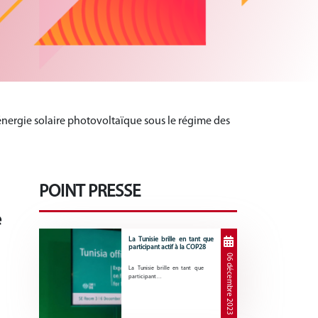
'énergie solaire photovoltaïque sous le régime des
POINT PRESSE
e
La Tunisie brille en tant que
participant actif à la COP28
06 décembre 2023
La Tunisie brille en tant que
participant…