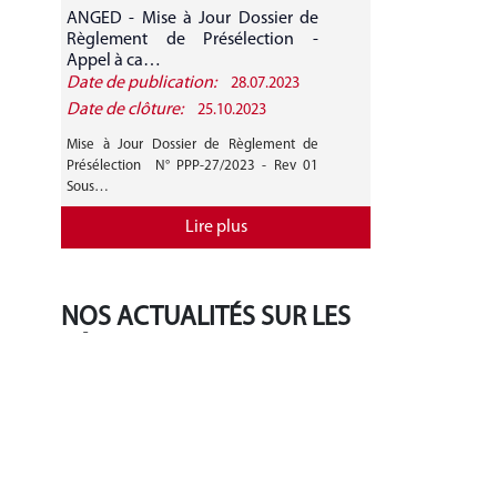
ANGED - Mise à Jour Dossier de
ANGED - A
Règlement de Présélection -
CANDIDATURE 
Appel à ca…
Date de publication:
Date de public
28.07.2023
Date de clôture:
Date de clôture
25.10.2023
Mise à Jour Dossier de Règlement de
AVIS GENERAL A
Présélection N° PPP-27/2023 - Rev 01
27/2023 Mise 
Sous…
Règlement de…
Lire plus
NOS ACTUALITÉS SUR LES
RÉSEAUX SOCIAUX
‹
›