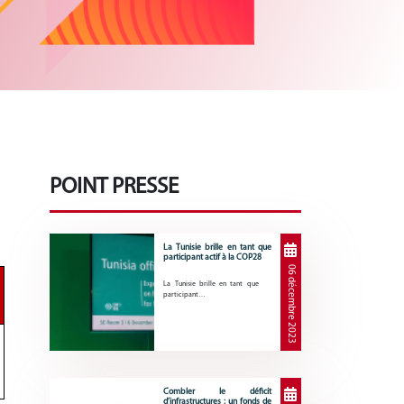
POINT PRESSE
La Tunisie brille en tant que
participant actif à la COP28
06 décembre 2023
La Tunisie brille en tant que
participant…
Combler le déficit
d’infrastructures : un fonds de