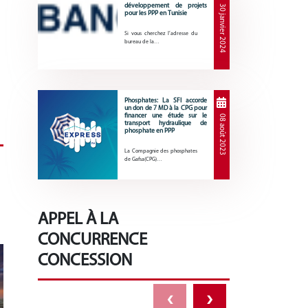
développement de projets
30 janvier 2024
pour les PPP en Tunisie
Si vous cherchez l’adresse du
bureau de la…
Phosphates: La SFI accorde
un don de 7 MD à la CPG pour
financer une étude sur le
08 août 2023
transport hydraulique de
phosphate en PPP
La Compagnie des phosphates
de Gafsa(CPG)…
APPEL À LA
CONCURRENCE
CONCESSION
‹
›