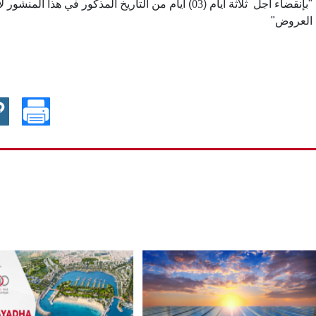
أيام من التاريخ المذكور في هذا المنشور لا 
03
"بإنقضاء أجل ثلاثة أيام (
العروض"