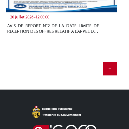
20 juillet 2026 -12:00:00
19
AVIS DE REPORT N°2 DE LA DATE LIMITE DE
Be
RÉCEPTION DES OFFRES RELATIF A L’APPEL D…
tun
+