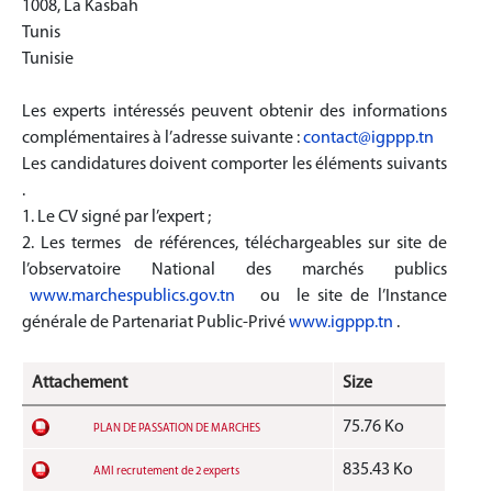
1008, La Kasbah
Tunis
Tunisie
Les experts intéressés peuvent obtenir des informations
complémentaires à l’adresse suivante :
contact@igppp.tn
Les candidatures doivent comporter les éléments suivants
.
1. Le CV signé par l’expert ;
2. Les termes de références, téléchargeables sur site de
l’observatoire National des marchés publics
www.marchespublics.gov.tn
ou le site de l’Instance
générale de Partenariat Public-Privé
www.igppp.tn
.
Attachement
Size
75.76 Ko
PLAN DE PASSATION DE MARCHES
835.43 Ko
AMI recrutement de 2 experts