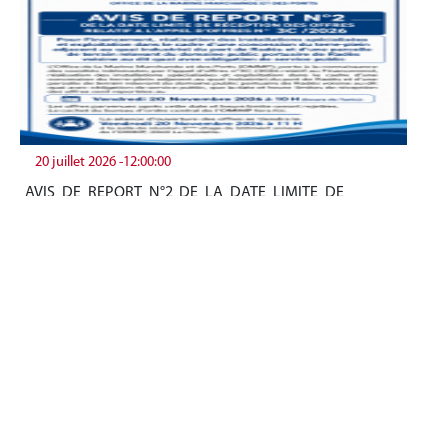
20 juillet 2026 -12:00:00
19
AVIS DE REPORT N°2 DE LA DATE LIMITE DE
Be
RÉCEPTION DES OFFRES RELATIF A L’APPEL D…
tun
+