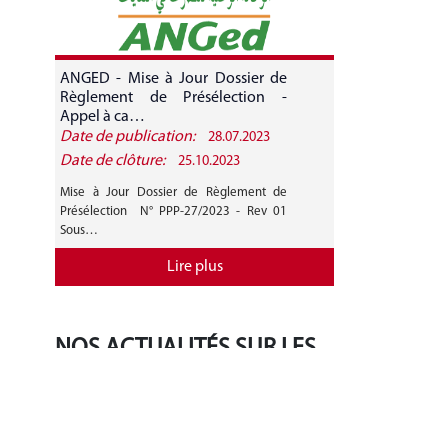
ANGED - Mise à Jour Dossier de
ANGED - A
Règlement de Présélection -
CANDIDATURE 
Appel à ca…
Date de publication:
Date de public
28.07.2023
Date de clôture:
Date de clôture
25.10.2023
Mise à Jour Dossier de Règlement de
AVIS GENERAL A
Présélection N° PPP-27/2023 - Rev 01
27/2023 Mise 
Sous…
Règlement de…
Lire plus
NOS ACTUALITÉS SUR LES
RÉSEAUX SOCIAUX
‹
›