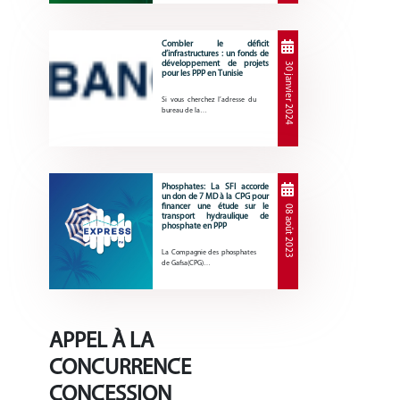
Combler le déficit
d’infrastructures : un fonds de
développement de projets
30 janvier 2024
pour les PPP en Tunisie
Si vous cherchez l’adresse du
bureau de la…
Phosphates: La SFI accorde
un don de 7 MD à la CPG pour
financer une étude sur le
08 août 2023
transport hydraulique de
phosphate en PPP
La Compagnie des phosphates
de Gafsa(CPG)…
APPEL À LA
CONCURRENCE
CONCESSION