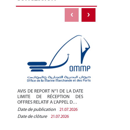
‹
›
AVIS DE REPORT N°1 DE LA DATE
AVIS DE REPO
LIMITE DE RÉCEPTION DES
LIMITE DE 
OFFRES RELATIF A L’APPEL D…
OFFRES RELAT
Date de publication
Date de public
21.07.2026
Date de clôture
Date de clôtur
21.07.2026