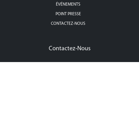
ÉVÉNEMENTS
POINT PRESSE
CONTACTEZ-NOUS
Contactez-Nous
Adresse : 36, rue Zambritta, Cité Les Pins, les Berges du Lac II, 1053,
Tunis
Téléphone : +216 71 268 316
Fax : +216 71 268 310
Mail :
contact@igppp.tn