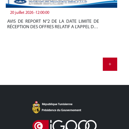
20 juillet 2026 -12:00:00
19
AVIS DE REPORT N°2 DE LA DATE LIMITE DE
Be
RÉCEPTION DES OFFRES RELATIF A L’APPEL D…
tun
+