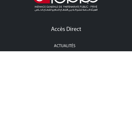
Accès Direct
ACTUALITÉS
APPEL À LA CONCURRENCE CONCESSION
APPEL À LA CONCURRENCE PPP
ÉVÉNEMENTS
POINT PRESSE
CONTACTEZ-NOUS
Contactez-Nous
Adresse : 36, rue Zambritta, Cité Les Pins, les Berges du Lac II, 1053,