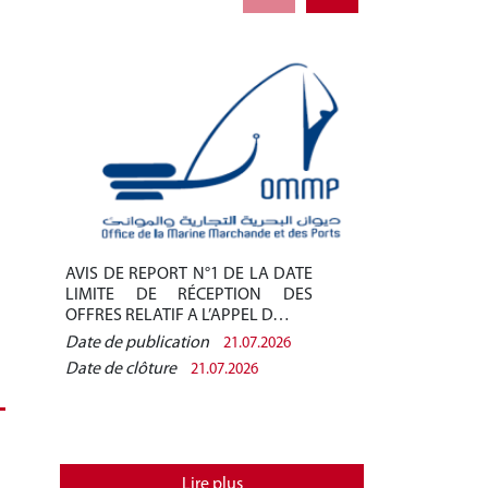
AVIS DE REPORT N°1 DE LA DATE
AVIS DE REPO
LIMITE DE RÉCEPTION DES
LIMITE DE 
OFFRES RELATIF A L’APPEL D…
OFFRES RELAT
Date de publication
Date de public
21.07.2026
Date de clôture
Date de clôtur
21.07.2026
Lire plus