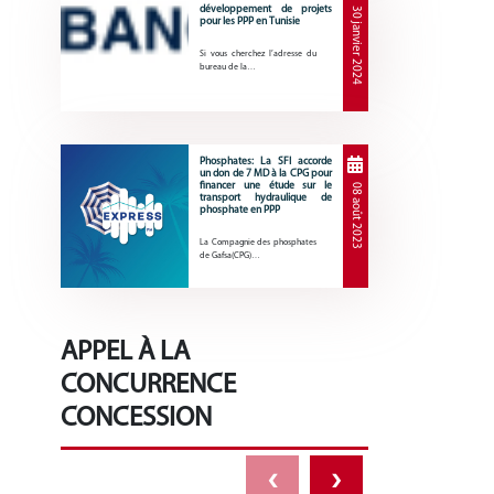
développement de projets
30 janvier 2024
pour les PPP en Tunisie
Si vous cherchez l’adresse du
bureau de la…
Phosphates: La SFI accorde
un don de 7 MD à la CPG pour
financer une étude sur le
08 août 2023
transport hydraulique de
phosphate en PPP
La Compagnie des phosphates
de Gafsa(CPG)…
APPEL À LA
CONCURRENCE
CONCESSION
‹
›