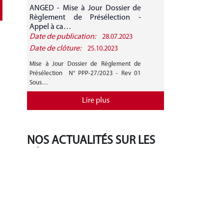
ANGED - Mise à Jour Dossier de
ANGED - A
Règlement de Présélection -
CANDIDATURE 
Appel à ca…
Date de publication:
Date de public
28.07.2023
Date de clôture:
Date de clôture
25.10.2023
Mise à Jour Dossier de Règlement de
AVIS GENERAL A
Présélection N° PPP-27/2023 - Rev 01
27/2023 Mise 
Sous…
Règlement de…
Lire plus
NOS ACTUALITÉS SUR LES
RÉSEAUX SOCIAUX
‹
›