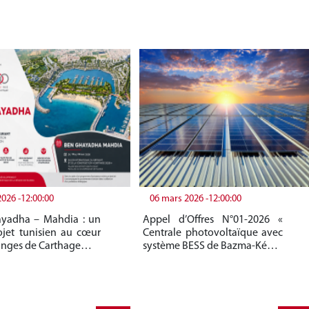
2026 -12:00:00
06 mars 2026 -12:00:00
yadha – Mahdia : un
Appel d’Offres N°01-2026 «
jet tunisien au cœur
Centrale photovoltaïque avec
anges de Carthage…
système BESS de Bazma-Ké…