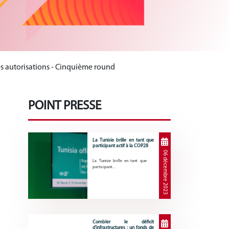
des autorisations - Cinquième round
POINT PRESSE
d
La Tunisie brille en tant que
participant actif à la COP28
06 décembre 2023
La Tunisie brille en tant que
participant…
Combler le déficit
d’infrastructures : un fonds de