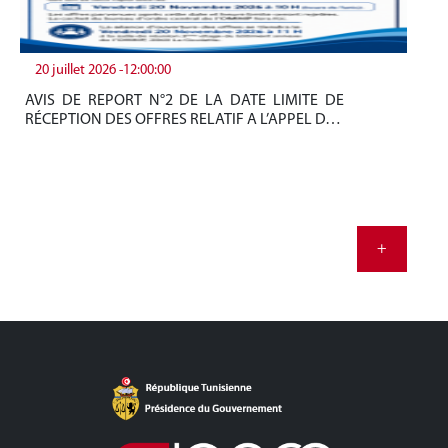
20 juillet 2026 -12:00:00
19
AVIS DE REPORT N°2 DE LA DATE LIMITE DE
Be
RÉCEPTION DES OFFRES RELATIF A L’APPEL D…
tun
+