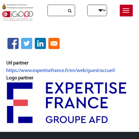
Skip to main content
Select your language
Accueil
Expertise france
Submitted by
adminadmin
on
dim, 12/11/2022 - 23:06
Url partner
https://www.expertisefrance.fr/en/web/guest/accueil
Logo partner