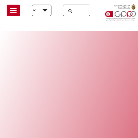
Skip to main conten
Select your language