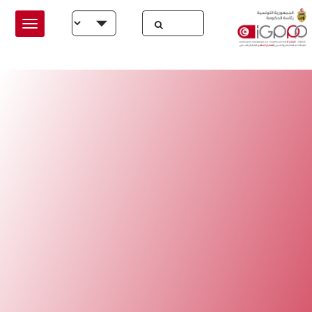
Skip to main conten
Select your language