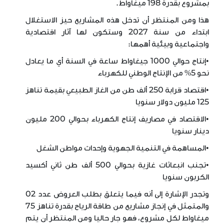
بمشروع بقدرة 198 ميغاواط.
هذا ومن المنتظر أن تدخل هذه المشاريع حيز الاستغلال
ابتداء من سنة 2027 وستكون لها آثار اقتصادية
واجتماعية وبيئية أهمها:
•إنتاج حوالي 1000 جيغاواط ساعة في السنة أي ما يعادل
نحو 5% من الإنتاج الوطني للكهرباء
•اقتصاد قرابة 250 ألف طن من الغاز الطبيعي بقيمة تناهز
125 مليون دولار سنويا
•الاقتصاد في مصاريف إنتاج الكهرباء بحوالي 200 مليون
دينار سنويا
•المساهمة في التنمية الجهوية وإحداث مواطن الشغل
•تجنب انبعاثات غازية بحوالي 500 ألف طن ثاني أكسيد
الكربون سنويا
وتجدر الإشارة إلى أنه فيما يتعلق بطلب العروض عدد 02
والمتمثل في إنجاز مشاريع من طاقة الرياح بقدرة تناهز 75
ميغاواط لكل مشروع، فهو جار حاليا ومن المنتظر أن يتم