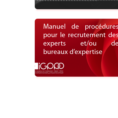
Manuel de procédure
pour le recrutement de
experts et/ou d
Voir le document
bureaux d’expertise