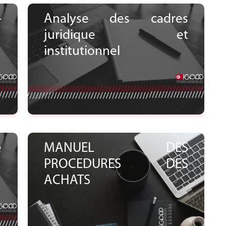
-
Analyse des cadres
juridique et
institutionnel
Voir le document
e
MANUEL DES
PROCEDURES DES
ACHATS
Voir le document