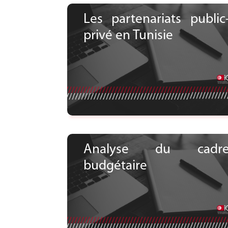
Les partenariats public
privé en Tunisie
Voir le document
Analyse du cadr
budgétaire
Voir le document