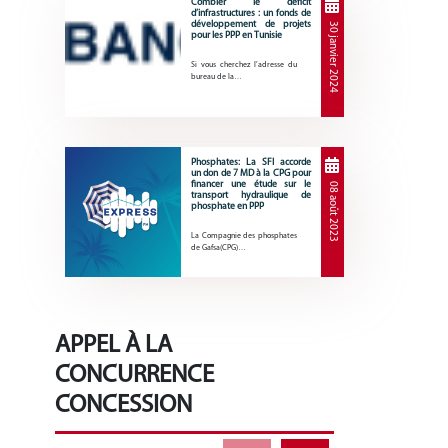
Combler le déficit
d’infrastructures : un fonds de
développement de projets
30 janvier 2024
pour les PPP en Tunisie
Si vous cherchez l’adresse du
bureau de la…
Phosphates: La SFI accorde
un don de 7 MD à la CPG pour
financer une étude sur le
08 août 2023
transport hydraulique de
phosphate en PPP
La Compagnie des phosphates
de Gafsa(CPG)…
APPEL À LA
CONCURRENCE
CONCESSION