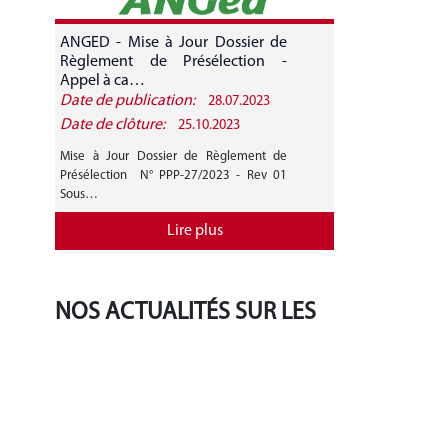
ANGED - Mise à Jour Dossier de
ANGED - A
Règlement de Présélection -
CANDIDATURE 
Appel à ca…
Date de publication:
Date de public
28.07.2023
Date de clôture:
Date de clôture
25.10.2023
Mise à Jour Dossier de Règlement de
AVIS GENERAL A
Présélection N° PPP-27/2023 - Rev 01
27/2023 Mise 
Sous…
Règlement de…
Lire plus
NOS ACTUALITÉS SUR LES
RÉSEAUX SOCIAUX
‹
›