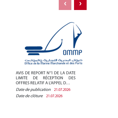
‹
›
AVIS DE REPORT N°1 DE LA DATE
AVIS DE REPO
LIMITE DE RÉCEPTION DES
LIMITE DE 
OFFRES RELATIF A L’APPEL D…
OFFRES RELAT
Date de publication
Date de public
21.07.2026
Date de clôture
Date de clôtur
21.07.2026