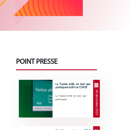
POINT PRESSE
La Tunisie brille en tant que
participant actif à la COP28
06 décembre 2023
La Tunisie brille en tant que
participant…