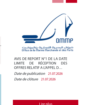
AVIS DE REPORT N°1 DE LA DATE
AVIS DE REPO
LIMITE DE RÉCEPTION DES
LIMITE DE 
OFFRES RELATIF A L’APPEL D…
OFFRES RELAT
Date de publication
Date de public
21.07.2026
Date de clôture
Date de clôtur
21.07.2026
Lire plus