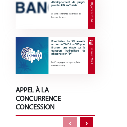
développement de projets
30 janvier 2024
pour les PPP en Tunisie
Si vous cherchez l’adresse du
bureau de la…
Phosphates: La SFI accorde
un don de 7 MD à la CPG pour
financer une étude sur le
08 août 2023
transport hydraulique de
phosphate en PPP
La Compagnie des phosphates
de Gafsa(CPG)…
APPEL À LA
CONCURRENCE
CONCESSION
‹
›