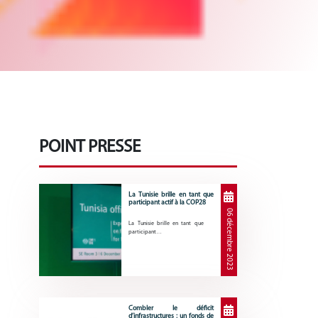
POINT PRESSE
La Tunisie brille en tant que
participant actif à la COP28
06 décembre 2023
La Tunisie brille en tant que
participant…
Combler le déficit
d’infrastructures : un fonds de