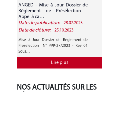
ANGED - Mise à Jour Dossier de
ANGED - A
Règlement de Présélection -
CANDIDATURE 
Appel à ca…
Date de publication:
Date de public
28.07.2023
Date de clôture:
Date de clôture
25.10.2023
Mise à Jour Dossier de Règlement de
AVIS GENERAL A
Présélection N° PPP-27/2023 - Rev 01
27/2023 Mise 
Sous…
Règlement de…
Lire plus
NOS ACTUALITÉS SUR LES
RÉSEAUX SOCIAUX
‹
›