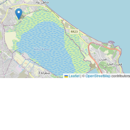
Leaflet
|
©
OpenStreetMap
contributor