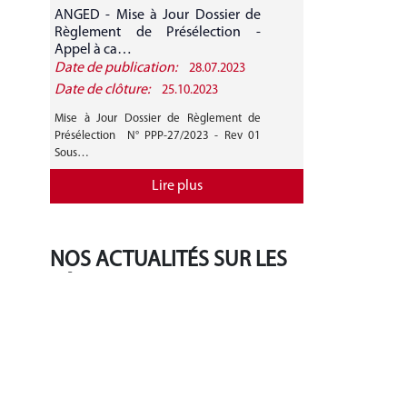
ANGED - Mise à Jour Dossier de
ANGED - A
Règlement de Présélection -
CANDIDATURE 
Appel à ca…
Date de publication:
Date de public
28.07.2023
Date de clôture:
Date de clôture
25.10.2023
Mise à Jour Dossier de Règlement de
AVIS GENERAL A
Présélection N° PPP-27/2023 - Rev 01
27/2023 Mise 
Sous…
Règlement de…
Lire plus
NOS ACTUALITÉS SUR LES
RÉSEAUX SOCIAUX
‹
›