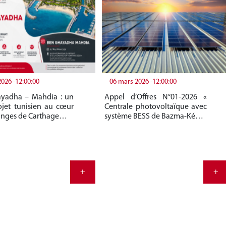
2026 -12:00:00
06 mars 2026 -12:00:00
yadha – Mahdia : un
Appel d’Offres N°01-2026 «
jet tunisien au cœur
Centrale photovoltaïque avec
anges de Carthage…
système BESS de Bazma-Ké…
+
+