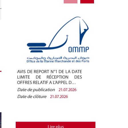
AVIS DE REPORT N°1 DE LA DATE
AVIS DE REPO
LIMITE DE RÉCEPTION DES
LIMITE DE 
OFFRES RELATIF A L’APPEL D…
OFFRES RELAT
Date de publication
Date de public
21.07.2026
Date de clôture
Date de clôtur
21.07.2026
Lire plus