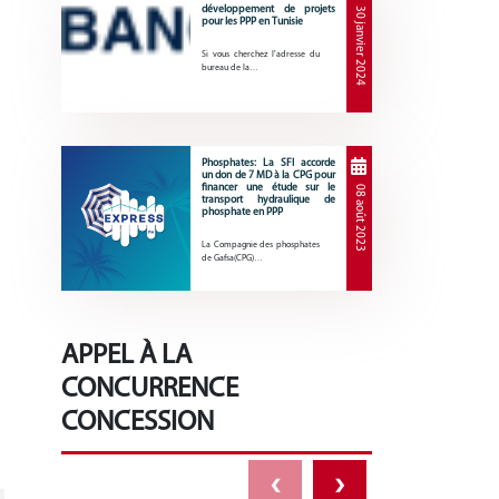
développement de projets
30 janvier 2024
pour les PPP en Tunisie
Si vous cherchez l’adresse du
bureau de la…
Phosphates: La SFI accorde
un don de 7 MD à la CPG pour
financer une étude sur le
08 août 2023
transport hydraulique de
phosphate en PPP
La Compagnie des phosphates
de Gafsa(CPG)…
APPEL À LA
CONCURRENCE
CONCESSION
‹
›