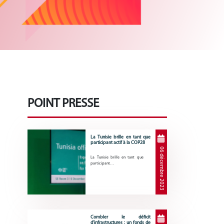
POINT PRESSE
La Tunisie brille en tant que
participant actif à la COP28
06 décembre 2023
La Tunisie brille en tant que
participant…
Combler le déficit
d’infrastructures : un fonds de