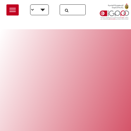
Skip to main conten
Select your language