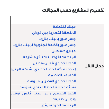
تقسيم المشاريع حسب المجالات
المجال
المشروع
ميناء النفيضة
المنطقة التجارية ببن ڤردان
جسر عبور بميناء بنزرت
جسر عبور بالضفة الجنوبية لميناء بنزرت
ميترو صفاقس
المنطقة اللوجستية ببئر مشارقة
الخط الحديدي ڤابس-مدنين
مجال النقل
إعادة تهيئة الخط الحديدي لشبكة المترو
الخفيف بالعاصمة
الخط الحديدي القصرين-سوسة
تهيئة محطة الخط الحديدي بسوسة
الخط الحديدي راس جدير ڤابس تونس
وتونس طبرقة
المنطقة الحرة بڤرڤور