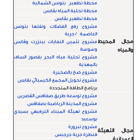
محطة تطهير بتونس الشمالية
محطة تحلية المياه بڤابس
محطة تطهير بڤابس
مشروع رفع الفضلات ونقلها بتونس
العاصمة / جربة
مجال المحيط
مشروع تثمين النفايات ببنزرت وڤابس
وسوسة
والمياه
مشروع تحلية مياه البحر بقصور الساف
بالمهدية
مشروع ضخ بالصخيرة
مشروع تحويل المجمع الكيميائي بڤابس
برنامج الطاقة المتجددة
مشروع توسعة طريق صفاقس الڤصرين
مشروع المدينة الرياضية بصفاقس
مشروع تهيئة الميناء الترفيهي بسيدي
بوسعيد
مشروع تبرورة
مجال التهيئة
قنطرة جربة جرجيس
العمرانية