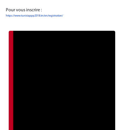
Pour vous inscrire :
https://www.tunisiappp2018.tn/en/registration/