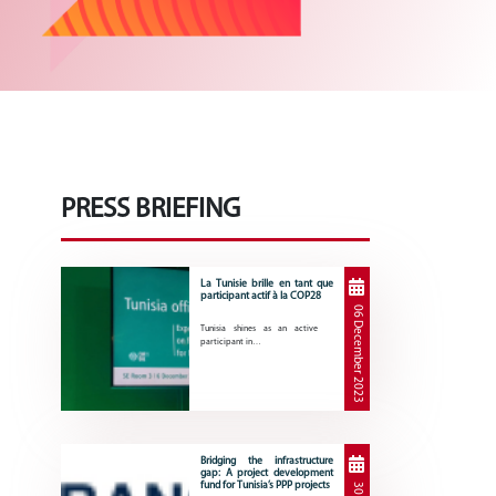
PRESS BRIEFING
La Tunisie brille en tant que
participant actif à la COP28
06 December 2023
Tunisia shines as an active
participant in…
Bridging the infrastructure
gap: A project development
fund for Tunisia’s PPP projects