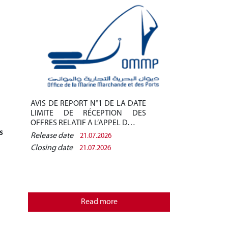
AVIS DE REPORT N°1 DE LA DATE
Avis de pré-q
LIMITE DE RÉCEPTION DES
/2026 - Finan
OFFRES RELATIF A L’APPEL D…
des installati
s
Release date
Release date
21.07.2026
Closing date
Closing date
21.07.2026
REPUBLIQU
MINISTERE
OFFICE D
Read more
MARCHANDE 