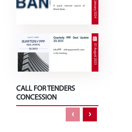
30 January 2024
A quick internet search of
World Bank…
Quarterly PPP Deal Update
2Q 2023
01 August 2023
InfraPPP (infrapppworld.com)
is the leading…
CALL FOR TENDERS
CONCESSION
‹
›