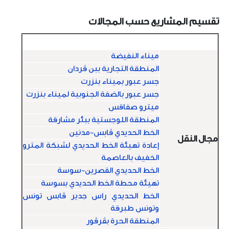
تقسيم المشاريع حسب المجالات
المجال
المشروع
ميناء النفيضة
المنطقة التجارية ببن ڤردان
جسر عبور بميناء بنزرت
جسر عبور بالضفة الجنوبية لميناء بنزرت
ميترو صفاقس
المنطقة اللوجستية ببئر مشارقة
الخط الحديدي ڤابس-مدنين
مجال النقل
إعادة تهيئة الخط الحديدي لشبكة المترو
الخفيف بالعاصمة
الخط الحديدي القصرين-سوسة
تهيئة محطة الخط الحديدي بسوسة
الخط الحديدي راس جدير ڤابس تونس
وتونس طبرقة
المنطقة الحرة بڤرڤور