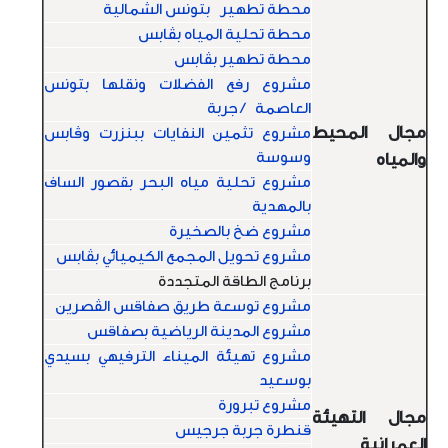
محطة تطهير بتونس الشمالية
محطة تحلية المياه بڤابس
محطة تطهير بڤابس
مشروع رفع الفضلات ونقلها بتونس
العاصمة / جربة
مجال المحيط
مشروع تثمين النفايات ببنزرت وڤابس
وسوسة
والمياه
مشروع تحلية مياه البحر بقصور الساف
بالمهدية
مشروع ضخ بالصخيرة
مشروع تحويل المجمع الكيميائي بڤابس
برنامج الطاقة المتجددة
مشروع توسعة طريق صفاقس الڤصرين
مشروع المدينة الرياضية بصفاقس
مشروع تهيئة الميناء الترفيهي بسيدي
بوسعيد
مشروع تبرورة
مجال التهيئة
قنطرة جربة جرجيس
العمرانية