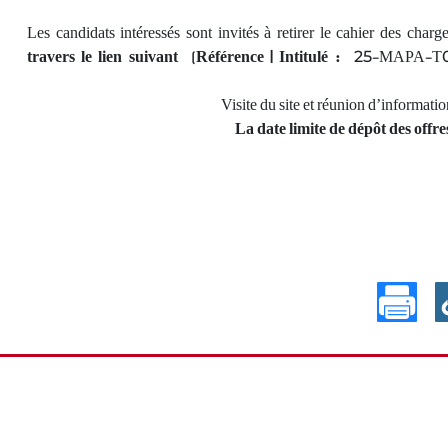
Les candidats intéressés sont invités à retirer le cahier des charg
travers le lien suivant
(
Référence | Intitulé :
25-MAPA-T022 |
Visite du site et réunion d’inform
La date limite de dépôt des off
Avis de pré-qualification N°C3
AVIS DE REPORT N
/2026 - Financement, réalisation
DATE LIMITE DE R
des installation…
DES OFFRES RE
L
:
تاريخ النشر :
21.07.2026
10.06.2026
قصى لقبول الترشحات:
التاريخ الأقصى لقبول الترشحات:
21.07.2026
10
REPUBLIQUE TUNISIENNE
MINISTERE DU TRANSPORT
OFFICE DE LA MARINE
إقرأ المزيد
MARCHANDE ET…
إقرأ المزيد