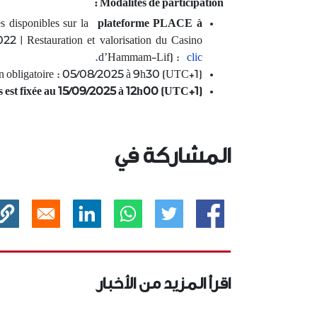
Modalités de participation :
es disponibles sur la
plateforme PLACE à
 Restauration et valorisation du Casino
d’Hammam-Lif) :
clic.
ation obligatoire : 05/08/2025 à 9h30 (UTC+1)
res est fixée au 15/09/2025 à 12h00 (UTC+1)
المشاركة في
دد
إعلان طلب عروض عـدد 01 /
°1 DE LA
زمات
2024لإسناد لزمات لغرض تمويل
ÉCEPTION
ري
وتصميم وإنجاز واستغلال وصيا…
LATIF A
’APPEL D…
تاريخ النشر :
تاريخ النشر 
17.10.2024
التاريخ الأقصى لقبول الترشحات:
التاريخ الأ
.06.2026
17.10.2024
تعتزم وكالة مواني وتجهيزات
الصيد البحري إجراء طلب عروض
اقرأ المزيد من الأخبار
لإسناد لزمات…
إقرأ المزيد