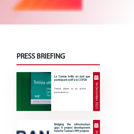
PRESS BRIEFING
La Tunisie brille en tant que
participant actif à la COP28
06 December 2023
Tunisia shines as an active
participant in…
Bridging the infrastructure
gap: A project development
fund for Tunisia’s PPP projects