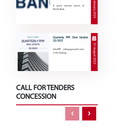
30 January 2024
A quick internet search of
World Bank…
Quarterly PPP Deal Update
2Q 2023
01 August 2023
InfraPPP (infrapppworld.com)
is the leading…
CALL FOR TENDERS
CONCESSION
‹
›