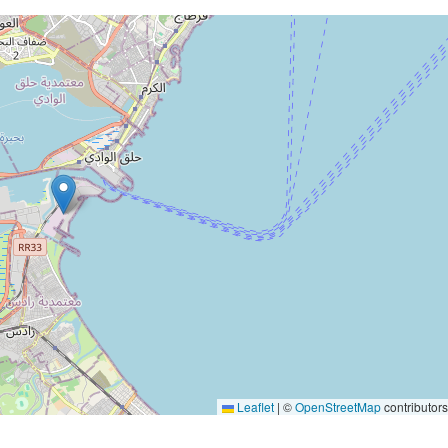
Leaflet
|
©
OpenStreetMap
contributor