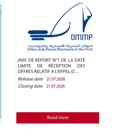
AVIS DE REPORT N°1 DE LA DATE
Avis de pré-q
LIMITE DE RÉCEPTION DES
/2026 - Finan
OFFRES RELATIF A L’APPEL D…
des installati
Release date
Release date
21.07.2026
Closing date
Closing date
21.07.2026
REPUBLIQU
MINISTERE
OFFICE D
Read more
MARCHANDE 
s