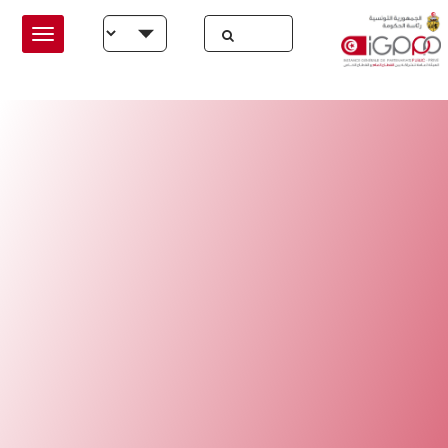
Skip to main conten
Select your language