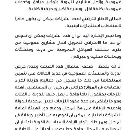
عمومية وإنجاز مشاريع تنموية وتوفير مرافق وخدمات
عمومية بكلفة اقل وبسرعة اكبر وبحرفية كافية
.
كما ان الاطار الترتيبي لهذه الشراكة يمكن ان يكون حافزا
لاستقطاب استثمارات اجنبية
.
وما تجدر الإشارة اليه الى ان هذه الشراكة يمكن ان تعوض
الى حد ما الاقتراض لتمويل انجاز مشاريع عمومية من
طرف مختلف الهياكل العمومية من دولة ومنشئات
وجماعات محلية و غيرهم
.
الا انه يلاحظ ضعف استغلال هذه الصيغة وعدم حرص
الدولة والمنشئات العمومية في عديد الحالات على تثمين
ممتلكاتها من ذلك ما يسجل من معاليم هزيلة لكراء
الفضاءات في الموانئ كرادس في حين ان المستغلين لهذه
اللزمات يحققون أرباحا هامة لا يصل منها للدولة الا الفتات
وهو ما يقتضي مراجعة عقود اللزمات الغير المجدية للدولة
وتدعيم الرقابة على هذا المجال ودعم دور الهيئة العامة
للشراكة باعتبار ما يمكن ان تقوم به من تأطير ورقابة في
المجال ويمر ذلك بتوفر الإرادة السياسية القوية باعتبار ان
المصالح في المجال هامة جدا يصعب أحيانا على الإدارة و