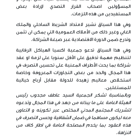
المسؤولين اصحاب القرار التصدي لإرادة بعض
المستفيدين من هذه اللزمات
.
وفي هذا السياق نشير لامتداد الشريط الساحلي والملك
الغابي وغير ذلك من الأملاك العمومية التي يمكن ان تثمن
وتدرج ضمن الدورة الاقتصادية عبر صيغة الشراكة
.
وفي هذا السياق تدعو جمعية اكسيا الهياكل الرقابية
لتنظيم مهمة تدقيق على الأقل سنويا على لزمة او عقد
شراكة بما يحث الأطراف المعنية على تحسين التصرف في
هذا المجال والحد من بعض التجاوزات المعروفة وخاصة
استخلاص معاليم زهيدة للدولة مقابل أرباح خيالية
للمستغلين
.
وبالمناسبة تشكر الجمعية السيد عاطف مجدوب رئيس
الهيئة العامة على ما يبذله من جهد في هذا المجال وتدعوه
لتشريك المجتمع المدني المختص عبر تكوينه و التعاون
معه ليكون مساهما في ضمان الشفافية وحسن التصرف في
هذه العقود بما يخدم المصلحة العامة في اطار كاف من
النزاهة
.