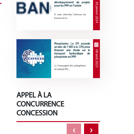
développement de projets
30 janvier 2024
pour les PPP en Tunisie
Si vous cherchez l’adresse du
bureau de la…
Phosphates: La SFI accorde
un don de 7 MD à la CPG pour
financer une étude sur le
08 août 2023
transport hydraulique de
phosphate en PPP
La Compagnie des phosphates
de Gafsa(CPG)…
APPEL À LA
CONCURRENCE
CONCESSION
‹
›