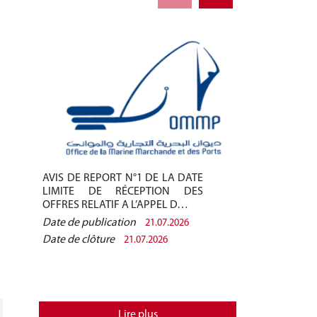
AVIS DE REPORT N°1 DE LA DATE
AVIS DE REPO
LIMITE DE RÉCEPTION DES
LIMITE DE 
OFFRES RELATIF A L’APPEL D…
OFFRES RELAT
Date de publication
Date de public
21.07.2026
Date de clôture
Date de clôtur
21.07.2026
Lire plus