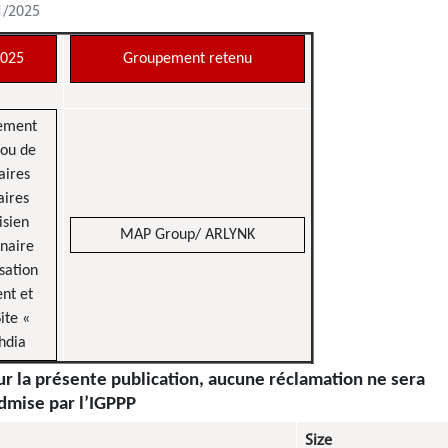
1/2025
2025
Groupement retenu
pement
/ou de
aires
aires
isien
MAP Group/ ARLYNK
enaire
sation
nt et
ite «
hdia
sur la présente publication, aucune réclamation ne sera
dmise par l’IGPPP
Size