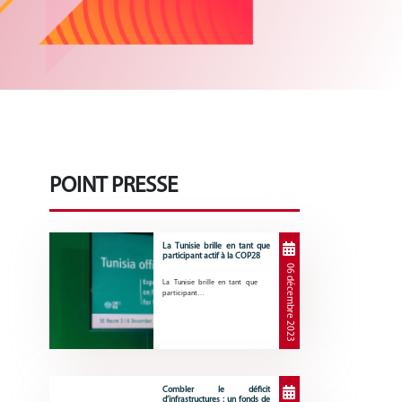
POINT PRESSE
La Tunisie brille en tant que
participant actif à la COP28
06 décembre 2023
La Tunisie brille en tant que
participant…
Combler le déficit
d’infrastructures : un fonds de