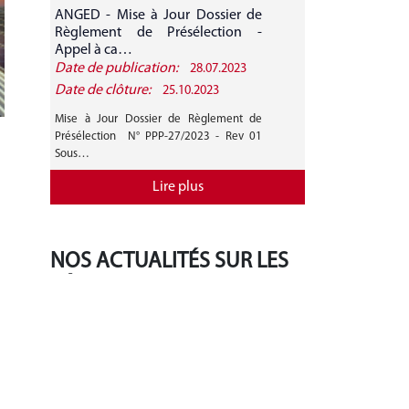
ANGED - Mise à Jour Dossier de
ANGED - A
Règlement de Présélection -
CANDIDATURE 
Appel à ca…
Date de publication:
Date de public
28.07.2023
Date de clôture:
Date de clôture
25.10.2023
Mise à Jour Dossier de Règlement de
AVIS GENERAL A
Présélection N° PPP-27/2023 - Rev 01
27/2023 Mise 
Sous…
Règlement de…
Lire plus
NOS ACTUALITÉS SUR LES
RÉSEAUX SOCIAUX
‹
›